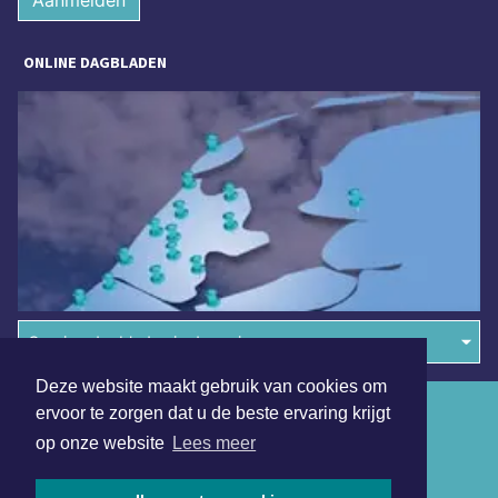
Aanmelden
ONLINE DAGBLADEN
Overige dagbladen in de regio
Deze website maakt gebruik van cookies om
Algemene voorwaarden
ervoor te zorgen dat u de beste ervaring krijgt
op onze website
Lees meer
Disclaimer
Privacy Statement