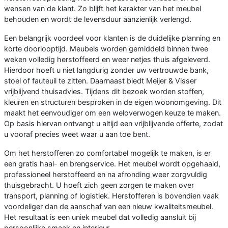
wensen van de klant. Zo blijft het karakter van het meubel
behouden en wordt de levensduur aanzienlijk verlengd.
Een belangrijk voordeel voor klanten is de duidelijke planning en
korte doorlooptijd. Meubels worden gemiddeld binnen twee
weken volledig herstoffeerd en weer netjes thuis afgeleverd.
Hierdoor hoeft u niet langdurig zonder uw vertrouwde bank,
stoel of fauteuil te zitten. Daarnaast biedt Meijer & Visser
vrijblijvend thuisadvies. Tijdens dit bezoek worden stoffen,
kleuren en structuren besproken in de eigen woonomgeving. Dit
maakt het eenvoudiger om een weloverwogen keuze te maken.
Op basis hiervan ontvangt u altijd een vrijblijvende offerte, zodat
u vooraf precies weet waar u aan toe bent.
Om het herstofferen zo comfortabel mogelijk te maken, is er
een gratis haal- en brengservice. Het meubel wordt opgehaald,
professioneel herstoffeerd en na afronding weer zorgvuldig
thuisgebracht. U hoeft zich geen zorgen te maken over
transport, planning of logistiek. Herstofferen is bovendien vaak
voordeliger dan de aanschaf van een nieuw kwaliteitsmeubel.
Het resultaat is een uniek meubel dat volledig aansluit bij
persoonlijke smaak en interieur.