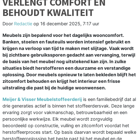
VERLENGT COMFORT EN
BEHOUDT KWALITEIT
Door
Redactie
op
16 december 2025, 7:17 uur
Meubels zijn bepalend voor het dagelijks wooncomfort.
Banken, stoelen en fauteuils worden intensief gebruikt en
krijgen na verloop van tijd te maken met slijtage. Vaak wordt
bij zichtbare gebruikssporen gedacht aan vervanging, terwijl
de basis van het meubel nog uitstekend kan zijn. In zulke
situaties biedt herstofferen een duurzame en verstandige
oplossing. Door meubels opnieuw te laten bekleden blijft het
zitcomfort behouden en krijgt het interieur een frisse
uitstraling die past bij de huidige woonwensen.
Meijer & Visser Meubelstoffeerderij
is een familiebedrijf dat al
drie generaties actief is binnen het stoffeerdersvak. Deze lange
ervaring zorgt voor vakmanschap, betrouwbaarheid en een
persoonlijke werkwijze. Elk meubel wordt zorgvuldig
beoordeeld op constructie, vulling en zitcomfort voordat het
herstoffeerproces start. Op basis daarvan wordt bepaald welke
herstoffeeroplossing het beste past bij het meubel en de