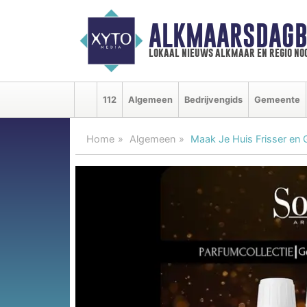
ALKMAARSDAGB
lokaal nieuws alkmaar en regio n
112
Algemeen
Bedrijvengids
Gemeente
Home
Algemeen
Maak Je Huis Frisser en