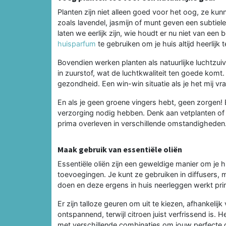
Planten zijn niet alleen goed voor het oog, ze kun
zoals lavendel, jasmijn of munt geven een subtiel
laten we eerlijk zijn, wie houdt er nu niet van ee
huisparfum
te gebruiken om je huis altijd heerlijk t
Bovendien werken planten als natuurlijke luchtzu
in zuurstof, wat de luchtkwaliteit ten goede komt.
gezondheid. Een win-win situatie als je het mij vra
En als je geen groene vingers hebt, geen zorgen! 
verzorging nodig hebben. Denk aan vetplanten o
prima overleven in verschillende omstandigheden
Maak gebruik van essentiële oliën
Essentiële oliën zijn een geweldige manier om je h
toevoegingen. Je kunt ze gebruiken in diffusers
doen en deze ergens in huis neerleggen werkt pri
Er zijn talloze geuren om uit te kiezen, afhankeli
ontspannend, terwijl citroen juist verfrissend is. H
met verschillende combinaties om jouw perfecte g