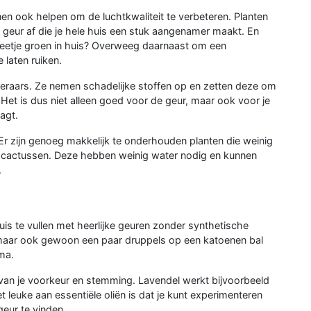
nen ook helpen om de luchtkwaliteit te verbeteren. Planten
e geur af die je hele huis een stuk aangenamer maakt. En
n beetje groen in huis? Overweeg daarnaast om een
e laten ruiken.
iveraars. Ze nemen schadelijke stoffen op en zetten deze om
 Het is dus niet alleen goed voor de geur, maar ook voor je
agt.
Er zijn genoeg makkelijk te onderhouden planten die weinig
f cactussen. Deze hebben weinig water nodig en kunnen
.
uis te vullen met heerlijke geuren zonder synthetische
, maar ook gewoon een paar druppels op een katoenen bal
ma.
jk van je voorkeur en stemming. Lavendel werkt bijvoorbeeld
et leuke aan essentiële oliën is dat je kunt experimenteren
eur te vinden.