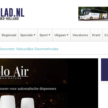
LAD.NL
oord-holland
Regionaal
Specials
Sport
Uitgaan
Vacatures
Krant
Co
 Gezonder: Natuurlijke Geurmethodes