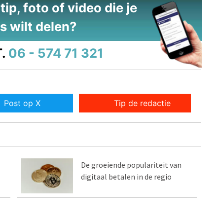
ip, foto of video die je
s wilt delen?
.
06 - 574 71 321
Post op X
Tip de redactie
De groeiende populariteit van
digitaal betalen in de regio