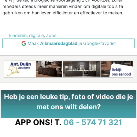
moeders steeds meer manieren vinden om digitale tools te
gebruiken om hun leven efficiënter en effectiever te maken.
kinderen
,
digitale
,
apps
Maak
Alkmaarsdagblad
je Google-favoriet
Heb je een leuke tip, foto of video die je
met ons wilt delen?
APP ONS!
T.
06 - 574 71 321