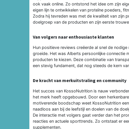
ook vaak online. Zo ontstond het idee om zijn ei
eigen lijn te ontwikkelen van proteïne poeders, f
Zodra hij tevreden was met de kwaliteit van zijn p
doelgroep van de producten en zijn eerste trouwe
Van volgers naar enthousiaste klanten
Hun positieve reviews creëerde al snel de nodige
groeide. Het was Alberts persoonlijke connectie m
producten te kiezen. Deze combinatie van transpa
een stevig fundament, dat nog steeds de kern va
De kracht van merkuitstraling en community
Het succes van KossoNutrition is nauw verbonden
het merk heeft opgebouwd. Door een herkenbare v
motiverende boodschap weet KossoNutrition een br
naadloos aan bij de leefstijl en doelen van de do
De interactie met volgers gaat verder dan het pr
reacties en actuele sporttrends. Zo ontstaat er e
supplementen.