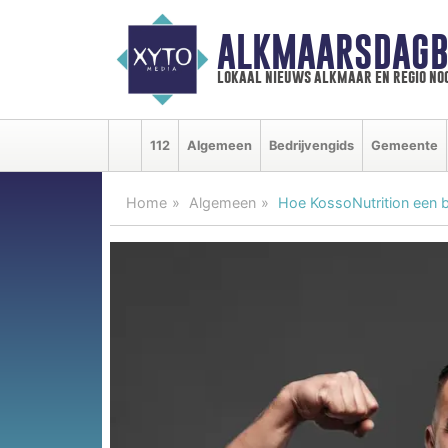
ALKMAARSDAGB
lokaal nieuws alkmaar en regio n
112
Algemeen
Bedrijvengids
Gemeente
Home
Algemeen
Hoe KossoNutrition een 