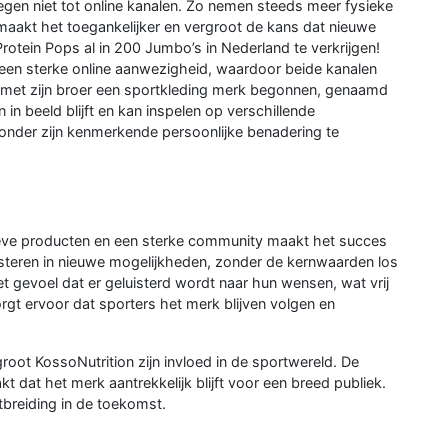
egen niet tot online kanalen. Zo nemen steeds meer fysieke
maakt het toegankelijker en vergroot de kans dat nieuwe
rotein Pops al in 200 Jumbo’s in Nederland te verkrijgen!
t een sterke online aanwezigheid, waardoor beide kanalen
en met zijn broer een sportkleding merk begonnen, genaamd
in beeld blijft en kan inspelen op verschillende
 zonder zijn kenmerkende persoonlijke benadering te
ieve producten en een sterke community maakt het succes
esteren in nieuwe mogelijkheden, zonder de kernwaarden los
et gevoel dat er geluisterd wordt naar hun wensen, wat vrij
rgt ervoor dat sporters het merk blijven volgen en
groot KossoNutrition zijn invloed in de sportwereld. De
 dat het merk aantrekkelijk blijft voor een breed publiek.
tbreiding in de toekomst.