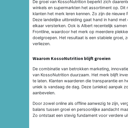
De groei van KossoNutrition beperkt zich daarent
winkels en supermarkten het assortiment op. Dit 
klanten het merk leren kennen. Zo zijn de nieuwe P
Deze landelijke uitbreiding gaat hand in hand me
elkaar versterken. Ook is Albert recentelijk sam
Frontline, waardoor het merk op meerdere plekken 
doelgroepen. Het resultaat is een stabiele groei,
verliezen.
Waarom KossoNutrition blijft groeien
De combinatie van betrokken marketing, innovat
van KossoNutrition duurzaam. Het merk blijft inv
te laten. Klanten waarderen die transparantie en h
uniek is vandaag de dag. Deze (unieke) aanpak zo
aanbevelen.
Door zowel online als offline aanwezig te zijn, ver
balans tussen groei en persoonlijke aandacht maakt
Zo ontstaat een stevig fundament voor verdere ui