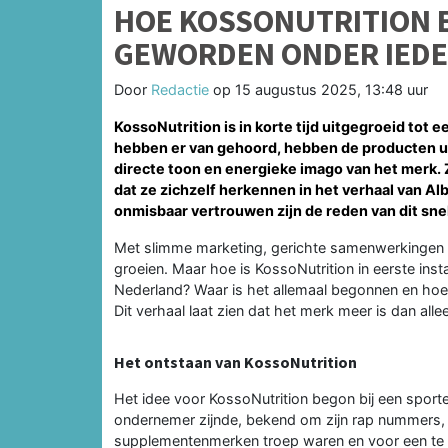
HOE KOSSONUTRITION E
GEWORDEN ONDER IEDE
Door
Redactie
op
15 augustus 2025, 13:48 uur
KossoNutrition is in korte tijd uitgegroeid tot 
hebben er van gehoord, hebben de producten u
directe toon en energieke imago van het merk. 
dat ze zichzelf herkennen in het verhaal van Al
onmisbaar vertrouwen zijn de reden van dit sne
Met slimme marketing, gerichte samenwerkingen en
groeien. Maar hoe is KossoNutrition in eerste in
Nederland? Waar is het allemaal begonnen en hoe v
Dit verhaal laat zien dat het merk meer is dan al
Het ontstaan van KossoNutrition
Het idee voor KossoNutrition begon bij een sporter
ondernemer zijnde, bekend om zijn rap nummers, g
supplementenmerken troep waren en voor een te ho