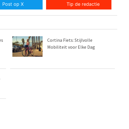
Post op X
Tip de redactie
es
Cortina Fiets: Stijlvolle
Mobiliteit voor Elke Dag
s
r