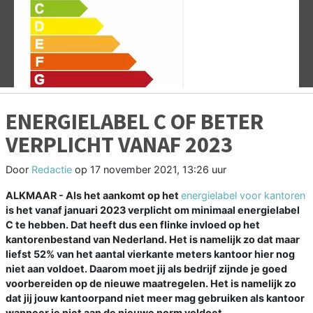
Vorige
V
ENERGIELABEL C OF BETER
VERPLICHT VANAF 2023
Door
Redactie
op
17 november 2021, 13:26 uur
ALKMAAR - Als het aankomt op het
energielabel voor kantoren
is het vanaf januari 2023 verplicht om minimaal energielabel
C te hebben. Dat heeft dus een flinke invloed op het
kantorenbestand van Nederland. Het is namelijk zo dat maar
liefst 52% van het aantal vierkante meters kantoor hier nog
niet aan voldoet. Daarom moet jij als bedrijf zijnde je goed
voorbereiden op de nieuwe maatregelen. Het is namelijk zo
dat jij jouw kantoorpand niet meer mag gebruiken als kantoor
wanneer je niet aan de nieuwe norm voldoet.