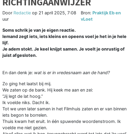
RICHTINGAANWIJZER
Door
Redactie
op
21 april 2025, 7:08
Bron:
Praktijk Eb en
uur
vLoet
Soms schrik je van je eigen reactie.
Iemand zegt iets, iets kleins en opeens voel je het in je hele
lijf.
Je adem stokt. Je keel knijpt samen. Je voelt je onrustig of
juist afgesloten.
En dan denk je:
wat is er in vredesnaam aan de hand?
Zo ging het laatst bij mij.
We zaten op de bank. Hij keek me aan en zei:
“Jij legt de lat hoog.”
Ik voelde niks. Dacht ik.
Tot we uren later samen in het Filmhuis zaten en er van binnen
iets begon te borrelen.
Thuis kwam het eruit. In één spuwende woordenstroom. Ik
voelde me niet gezien.
Alsof alles wat ik ben, teruggebracht werd tot iets dat ‘te veel’