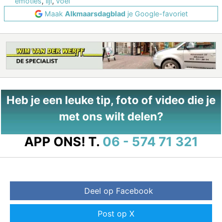
emoties
,
lijf
,
voel
Maak
Alkmaarsdagblad
je Google-favoriet
Heb je een leuke tip, foto of video die je
met ons wilt delen?
APP ONS!
T.
06 - 574 71 321
Deel op Facebook
Post op X