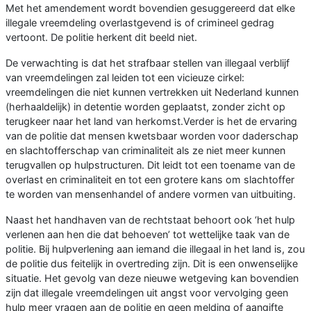
Met het amendement wordt bovendien gesuggereerd dat elke
illegale vreemdeling overlastgevend is of crimineel gedrag
vertoont. De politie herkent dit beeld niet.
De verwachting is dat het strafbaar stellen van illegaal verblijf
van vreemdelingen zal leiden tot een vicieuze cirkel:
vreemdelingen die niet kunnen vertrekken uit Nederland kunnen
(herhaaldelijk) in detentie worden geplaatst, zonder zicht op
terugkeer naar het land van herkomst.
Verder is het de ervaring
van de politie dat mensen kwetsbaar worden voor daderschap
en slachtofferschap van criminaliteit als ze niet meer kunnen
terugvallen op hulpstructuren. Dit leidt tot een toename van de
overlast en criminaliteit en tot een grotere kans om slachtoffer
te worden van mensenhandel of andere vormen van uitbuiting.
Naast het handhaven van de rechtstaat behoort ook ‘het hulp
verlenen aan hen die dat behoeven’ tot wettelijke taak van de
politie. Bij hulpverlening aan iemand die illegaal in het land is, zou
de politie dus feitelijk in overtreding zijn. Dit is een onwenselijke
situatie. Het gevolg van deze nieuwe wetgeving kan bovendien
zijn dat illegale vreemdelingen uit angst voor vervolging geen
hulp meer vragen aan de politie en geen melding of aangifte