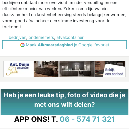
bedrijven ontstaat meer overzicht, minder verspilling en een
efficiëntere manier van werken. Zeker in een tijd waarin
duurzaamheid en kostenbeheersing steeds belangrijker worden,
vormt goed afvalbeheer een slimme investering voor de
toekomst.
bedrijven
,
ondernemers
,
afvalcontainer
Maak
Alkmaarsdagblad
je Google-favoriet
Heb je een leuke tip, foto of video die je
met ons wilt delen?
APP ONS!
T.
06 - 574 71 321