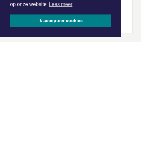
op onze website
Lees meer
Ik accepteer cookies
|
Nieuws | Sport | Evenementen
Hoofdvestiging:
van Benthuizenlaan 1
1701 BZ Heerhugowaard
072 8200 600
redactie@xyto.nl
www.xyto.nl