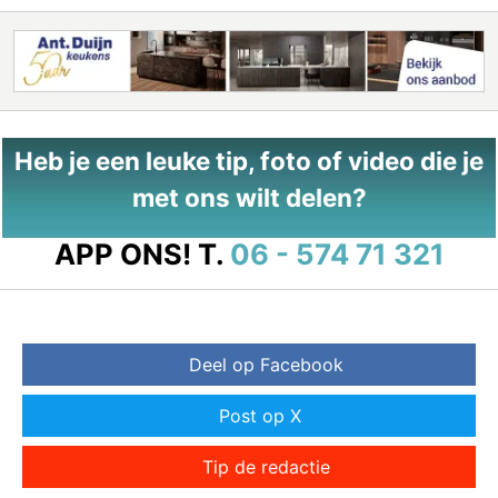
Heb je een leuke tip, foto of video die je
met ons wilt delen?
APP ONS!
T.
06 - 574 71 321
Deel op Facebook
Post op X
Tip de redactie