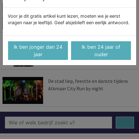
Bestaande koopwoningen ruim 5
procent duurder in eerste kwartaal
Voor je dit gratis artikel kunt lezen, moeten we je eerst
vragen naar je leeftijd. Geef alsjeblieft een eerlijk antwoord.
Veel meer flitspalen, geautomatiseerde
Ik ben jonger dan 24
Ik ben 24 jaar of
handhaving verdubbelt
jaar
ouder
De stad liep, feestte en danste tijdens
Alkmaar City Run by night