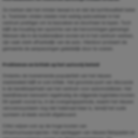
Ze merken dat het minder lawaai is en dat de luchtkwaliteit beter
is. Toeristen vinden steden met weinig autoverkeer in het
centrum prettiger om te bezoeken en doorheen te lopen. Toch
blijft de houding ten opzichte van de hervormingen gemengd.
Mensen die in de buitenwijken wonen en in het centrum werken,
zijn vaak sterk afhankelijk van de auto. Hierdoor probeert de
gemeente de aanpassingen geleidelijk door te voeren.
Problemen en kritiek op het autovrij-beleid
Ondanks de toenemende populariteit van het nieuwe
stadsbeleid blijft er ook kritiek. Het grootste punt van discussie
is de bereikbaarheid van het centrum voor automobilisten. Het
bedrijfsleven benoemt regelmatig de stijgende logistieke kosten.
Dit speelt vooral nu, in de overgangsperiode, waarin het nieuwe
vervoerssysteem nog niet helemaal klaar is, terwijl het oude
systeem al deels wordt afgebouwd.
Critici wijzen ook op de hoge kosten van
infrastructuurprojecten. Het aanleggen van nieuwe fietspaden en