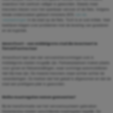
waardoor het centrum veiliger is geworden. Steeds meer
inwoners kiezen voor het openbaar vervoer of de fiets. Volgens
lokale onderzoeken gebeurt minstens 60%
van de
verplaatsingen
in de stad op de fiets. Toch is er ook kritiek. Veel
bedrijven klagen over problemen met de levering van goederen
en de logistiek.
Amersfoort – een middelgrote stad die investeert in
fietsinfrastructuur
Amersfoort laat zien dat vervoershervormingen ook in
middelgrote steden mogelijk zijn. Parkeerplaatsen maken plaats
voor groen en fietsenstallingen, waar sommige automobilisten
niet blij mee zijn. De meeste inwoners staan echter achter de
veranderingen. Ze merken dat het geluid is afgenomen en dat de
stad een prettigere plek is geworden.
Welke maatregelen nemen gemeenten?
Bij de transformatie van het vervoerssysteem gebruiken
Nederlandse steden verschillende maatregelen tegelijk. De