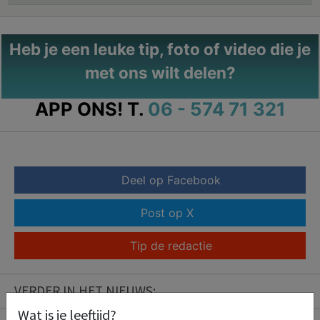
Heb je een leuke tip, foto of video die je
met ons wilt delen?
APP ONS!
T.
06 - 574 71 321
Deel op Facebook
Post op X
Tip de redactie
VERDER IN HET NIEUWS:
Wat is je leeftijd?