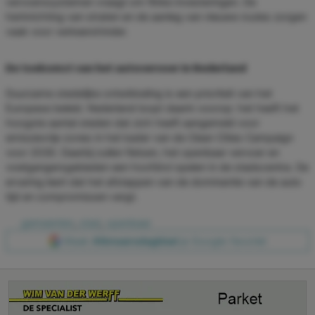
vervoerssystemen vraagt om flinke investeringen. De
herinrichting van straten en de aanleg van nieuwe routes zorgen
vaak voor verkeershinder.
De toekomst van het autovervoer in Nederland
Duurzame stedelijke ontwikkeling is een prioriteit van het
Europese beleid. Nederland loopt daarin voorop: het heeft het
hoogste aantal steden dat zich heeft aangemeld voor
emissievrije zones in het kader van de Clean Cities Campaign
voor 2030. Daarbij zullen fietsen, het openbaar vervoer en
voetgangersgebieden een hoofdrol spelen in de stadscentra. De
ervaring leert dat het afstappen van de dominantie van de auto
tijd en compromissen vergt.
gemeenten
,
stad
,
openbaar
Maak
Alkmaarsdagblad
je Google-favoriet