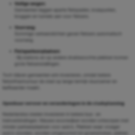
Veilige wegen:
Gemeenten leggen aparte fietspaden, kruispunten,
bruggen en tunnels aan voor fietsers.
Voorrang:
Sommige verkeerslichten geven fietsers automatisch
voorrang.
Fietsparkeerplaatsen
: Bij stations en op andere drukbezochte plekken komen
grote fietsenstallingen.
Toch blijven gemeenten erin investeren, omdat betere
fietsinfrastructuur de stad op lange termijn duurzamer en
leefbaarder maakt.
Openbaar vervoer en veranderingen in de stadsplanning
Nederlandse steden investeren in betere bus- en
treinverbindingen. Nieuwe woonwijken worden ontworpen met
minder parkeerplaatsen voor auto’s. Plekken waar vroeger
auto’s stonden, worden omgevormd tot groenstroken, pleinen