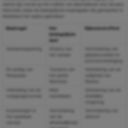
nadruk ligt vooral op het creëren van alternatieven voor de auto.
Hieronder staan de belangrijkste maatregelen die gemeenten in
Nederland het vaakst gebruiken:
Maatregel
Het
Bijkomend effect
belangrijkste
doel
Verkeersbeperking
Afname van
Vermindering van
het verkeer
geluidsoverlast en
luchtverontreiniging
De aanleg van
Toename van
Verbetering van de
fietspaden
het aantal
veiligheid van
fietsritten
fietsers
Uitbreiding van de
Meer
Verbetering van de
voetgangerszones
wandelaars
stedelijke
omgeving
Investeringen in
Vermindering
Vermindering van
het openbaar
van de
uitstoot
vervoer
afhankelijkheid