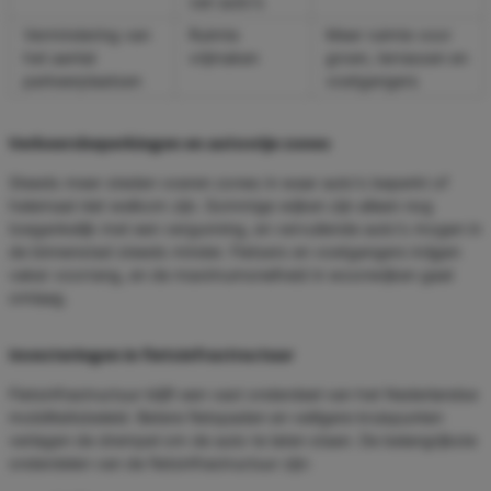
van auto's
Vermindering van
Ruimte
Meer ruimte voor
het aantal
vrijmaken
groen, terrassen en
parkeerplaatsen
voetgangers
Verkeersbeperkingen en autovrije zones
Steeds meer steden voeren zones in waar auto's beperkt of
helemaal niet welkom zijn. Sommige wijken zijn alleen nog
toegankelijk met een vergunning, en vervuilende auto's mogen in
de binnenstad steeds minder. Fietsers en voetgangers krijgen
vaker voorrang, en de maximumsnelheid in woonwijken gaat
omlaag.
Investeringen in fietsinfrastructuur
Fietsinfrastructuur blijft een vast onderdeel van het Nederlandse
mobiliteitsbeleid. Betere fietspaden en veiligere kruispunten
verlagen de drempel om de auto te laten staan. De belangrijkste
onderdelen van de fietsinfrastructuur zijn: