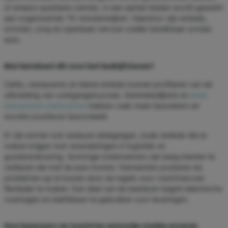
of andere openbare ruimtes. In een aantal steden wordt gewerkt
aan zogenoemde ‘15-minutenwijken’. Daardoor zijn winkels,
scholen, zorg en openbaar vervoer sneller bereikbaar zonder
auto.
Wat betekent dit voor het bedrijfsleven?
Cafés, restaurants en kleine winkels kunnen profiteren van de
uitbreiding van voetgangerszones. Aantrekkelijkere en
beter
beloopbare stadscentra
trekken vaak meer bezoekers en
worden positiever beoordeeld.
Er zijn echter ook serieuze uitdagingen, zoals winkels die te
maken krijgen met veranderingen in logistiek en
goederenlevering. Sommige ondernemers zijn bang klanten te
verliezen die met de auto komen. Gemeenten proberen de
problemen op te lossen door de regels voor vrachtvervoer
flexibeler te maken. Een deel van de bedrijven begint elektrische
voertuigen en bakfietsen te gebruiken voor leveringen.
Hoe bewoners en toeristen autovrije steden ervaren