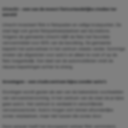
Utrecht – een van de meest fietsvriendelijke steden ter
wereld
Utrecht investeert flink in fietspaden en veilige kruispunten. De
stad legt ook grote fietsparkeerplaatsen aan bij stations.
Volgens de gemeente Utrecht blijft de fiets het favoriete
vervoermiddel voor 60% van de bevolking. De gemeente
beperkt het autoverkeer in het centrum steeds verder. Sommige
straten zijn afgesloten voor auto's en alleen te voet of op de
fiets toegankelijk. Een deel van de automobilisten vindt de
nieuwe beperkingen echter te streng.
Groningen – een stadscentrum bijna zonder auto’s
Groningen wordt gezien als een van de bekendste voorbeelden
van vervoershervorming. In het centrum van de stad zie je bijna
geen auto’s. Het centrum is verdeeld in verschillende
vervoerssectoren. Auto’s mogen zich binnen afzonderlijke
zones verplaatsen, maar niet tussen die zones door.
Deze aanpak heeft het doorgaand verkeer flink verminderd,