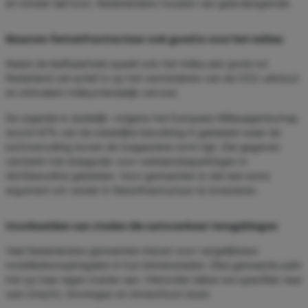
en minder tijd kost. Nederlanders houden van gebruiksgemak.
Waarom fietsinfrastructuur ook goed is voor het milieu
Naast de leefbaarheid speelt ook het milieu een grote rol.
Nederland zet actief in op het verminderen van de CO2-uitstoot
en stimuleert milieuvriendelijk vervoer.
De urgentie is duidelijk: volgens het Europees Milieuagentschap
woont 97% van de stedelijke bevolking in gebieden waar de
luchtvervuiling boven de toegestane norm ligt. Dat gegeven
versterkt het draagvlak voor verkeersbeperkingen in
dichtbevolkte gebieden. Voor gemeenten is dat een extra
argument om verder in fietsinfrastructuur te investeren.
Voorbeelden van steden die autoverkeer terugdringen
Veel Nederlandse gemeenten kiezen voor vergelijkbare
mobiliteitsmaatregelen in hun binnensteden. Elke gemeente pakt
het op haar eigen manier aan. Hieronder kijken we specifiek naar
wat Utrecht, Groningen en Amersfoort doen.