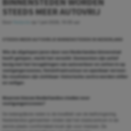
BINNENSTEDEN WORDEN
STEEDS MEER AUTOVRIJ
Door
Redactie
op
1 juni 2026, 10:35 uur
STEEDS MEER AUTOVRIJE BINNENSTEDEN IN NEDERLAND
Wie de afgelopen jaren door een Nederlandse binnenstad
heeft gelopen, merkt het verschil. Gemeenten zijn actief
bezig met het terugdringen van autoverkeer en zetten in op
voetgangerszones, fietsinfrastructuur en openbaar vervoer.
De resultaten zijn zichtbaar: historische centra worden stiller
en veiliger.
Waarom kiezen Nederlandse steden voor
voetgangerszones?
De belangrijkste reden is de kwaliteit van de leefomgeving.
Nederlandse gemeenten vinden dat het stadscentrum in de
eerste plaats comfortabel moet zijn voor mensen. De