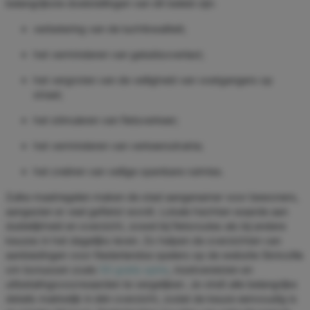
belangrijkste doelstellingen van dit beleid zijn:
verbetering van de luchtkwaliteit;
het verminderen van geluidsoverlast;
het vergroten van de veiligheid van voetgangers op
straat;
het stimuleren van fietsverkeer;
het verminderen van verkeersdrukte;
het creëren van veilige openbare ruimtes.
Zulke maatregelen maken de stad aangenamer voor bewoners,
aangezien er veel gefietst wordt. Lokale hechten waarde aan
duidelijkheid en overzicht, zowel bij fietsroutes als bij andere
keuzes in het dagelijks leven. Zo helpen de overzichten van
aanbiedingen voor Nederlandse spelers op de website Slotozilla
om bonussen zoals
50 gratis spins
, inzetvereisten en
uitbetalingsvoorwaarden te vergelijken. Je vindt alle belangrijke
details makkelijk in één overzicht, zodat de keuze eenvoudig is