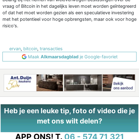
vraag of Bitcoin in het dagelijks leven moet worden geïntegreerd
of dat het moet worden gezien als een speculatieve investering
met het potentieel voor hoge opbrengsten, maar ook voor hoge
risico's.
ervan
,
bitcoin
,
transacties
Maak
Alkmaarsdagblad
je Google-favoriet
Heb je een leuke tip, foto of video die je
met ons wilt delen?
APP ONS!
T.
06 - 574 71 321