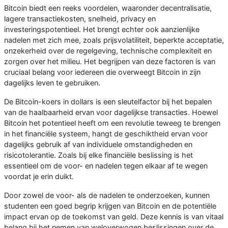
Bitcoin biedt een reeks voordelen, waaronder decentralisatie,
lagere transactiekosten, snelheid, privacy en
investeringspotentieel. Het brengt echter ook aanzienlijke
nadelen met zich mee, zoals prijsvolatiliteit, beperkte acceptatie,
onzekerheid over de regelgeving, technische complexiteit en
zorgen over het milieu. Het begrijpen van deze factoren is van
cruciaal belang voor iedereen die overweegt Bitcoin in zijn
dagelijks leven te gebruiken.
De Bitcoin-koers in dollars is een sleutelfactor bij het bepalen
van de haalbaarheid ervan voor dagelijkse transacties. Hoewel
Bitcoin het potentieel heeft om een ​​revolutie teweeg te brengen
in het financiële systeem, hangt de geschiktheid ervan voor
dagelijks gebruik af van individuele omstandigheden en
risicotolerantie. Zoals bij elke financiële beslissing is het
essentieel om de voor- en nadelen tegen elkaar af te wegen
voordat je erin duikt.
Door zowel de voor- als de nadelen te onderzoeken, kunnen
studenten een goed begrip krijgen van Bitcoin en de potentiële
impact ervan op de toekomst van geld. Deze kennis is van vitaal
belang bij het nemen van weloverwogen beslissingen over de