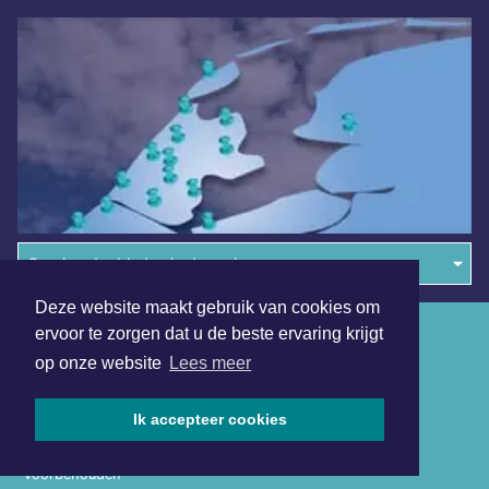
Overige dagbladen in de regio
Deze website maakt gebruik van cookies om
Algemene voorwaarden
ervoor te zorgen dat u de beste ervaring krijgt
op onze website
Lees meer
Disclaimer
Privacy Statement
Ik accepteer cookies
Copyright (c) 2026 | Alkmaarsdagblad.nl - Alle rechten
voorbehouden