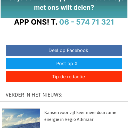
met ons wilt delen?
APP ONS!
T.
06 - 574 71 321
Deel op Facebook
Post op X
Tip de redactie
VERDER IN HET NIEUWS:
Kansen voor vijf keer meer duurzame
energie in Regio Alkmaar