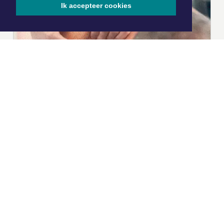
Ik accepteer cookies
|
Nieuws | Sport | Evenementen
Hoofdvestiging:
van Benthuizenlaan 1
1701 BZ Heerhugowaard
072 8200 600
redactie@xyto.nl