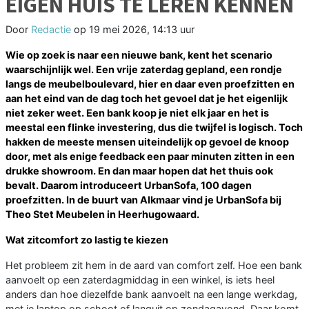
EIGEN HUIS TE LEREN KENNEN
Door
Redactie
op
19 mei 2026, 14:13 uur
Wie op zoek is naar een nieuwe bank, kent het scenario
waarschijnlijk wel. Een vrije zaterdag gepland, een rondje
langs de meubelboulevard, hier en daar even proefzitten en
aan het eind van de dag toch het gevoel dat je het eigenlijk
niet zeker weet. Een bank koop je niet elk jaar en het is
meestal een flinke investering, dus die twijfel is logisch. Toch
hakken de meeste mensen uiteindelijk op gevoel de knoop
door, met als enige feedback een paar minuten zitten in een
drukke showroom. En dan maar hopen dat het thuis ook
bevalt. Daarom introduceert UrbanSofa, 100 dagen
proefzitten. In de buurt van Alkmaar vind je UrbanSofa bij
Theo Stet Meubelen in Heerhugowaard.
Wat zitcomfort zo lastig te kiezen
Het probleem zit hem in de aard van comfort zelf. Hoe een bank
aanvoelt op een zaterdagmiddag in een winkel, is iets heel
anders dan hoe diezelfde bank aanvoelt na een lange werkdag,
met je laptop op schoot of languit op zondagavond. Daar komt