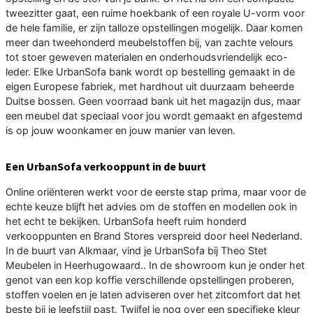
tweezitter gaat, een ruime hoekbank of een royale U-vorm voor
de hele familie, er zijn talloze opstellingen mogelijk. Daar komen
meer dan tweehonderd meubelstoffen bij, van zachte velours
tot stoer geweven materialen en onderhoudsvriendelijk eco-
leder. Elke UrbanSofa bank wordt op bestelling gemaakt in de
eigen Europese fabriek, met hardhout uit duurzaam beheerde
Duitse bossen. Geen voorraad bank uit het magazijn dus, maar
een meubel dat speciaal voor jou wordt gemaakt en afgestemd
is op jouw woonkamer en jouw manier van leven.
Een UrbanSofa verkooppunt in de buurt
Online oriënteren werkt voor de eerste stap prima, maar voor de
echte keuze blijft het advies om de stoffen en modellen ook in
het echt te bekijken. UrbanSofa heeft ruim honderd
verkooppunten en Brand Stores verspreid door heel Nederland.
In de buurt van Alkmaar, vind je UrbanSofa bij Theo Stet
Meubelen in Heerhugowaard.. In de showroom kun je onder het
genot van een kop koffie verschillende opstellingen proberen,
stoffen voelen en je laten adviseren over het zitcomfort dat het
beste bij je leefstijl past. Twijfel je nog over een specifieke kleur