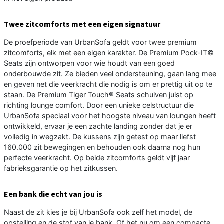
Twee zitcomforts met een eigen signatuur
De proefperiode van UrbanSofa geldt voor twee premium
zitcomforts, elk met een eigen karakter. De Premium Pock-IT©
Seats zijn ontworpen voor wie houdt van een goed
onderbouwde zit. Ze bieden veel ondersteuning, gaan lang mee
en geven net die veerkracht die nodig is om er prettig uit op te
staan. De Premium Tiger Touch® Seats schuiven juist op
richting lounge comfort. Door een unieke celstructuur die
UrbanSofa speciaal voor het hoogste niveau van loungen heeft
ontwikkeld, ervaar je een zachte landing zonder dat je er
volledig in wegzakt. De kussens zijn getest op maar liefst
160.000 zit bewegingen en behouden ook daarna nog hun
perfecte veerkracht. Op beide zitcomforts geldt vijf jaar
fabrieksgarantie op het zitkussen.
Een bank die echt van jou is
Naast de zit kies je bij UrbanSofa ook zelf het model, de
opstelling en de stof van je bank. Of het nu om een compacte