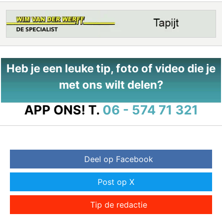
Heb je een leuke tip, foto of video die je
met ons wilt delen?
APP ONS!
T.
06 - 574 71 321
Deel op Facebook
Post op X
Tip de redactie