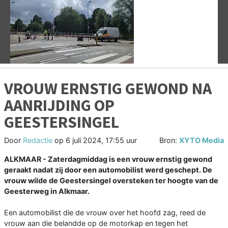
Vorige
V
VROUW ERNSTIG GEWOND NA
AANRIJDING OP
GEESTERSINGEL
Door
Redactie
op
6 juli 2024, 17:55 uur
Bron:
XYTO Media
ALKMAAR - Zaterdagmiddag is een vrouw ernstig gewond
geraakt nadat zij door een automobilist werd geschept. De
vrouw wilde de Geestersingel oversteken ter hoogte van de
Geesterweg in Alkmaar.
Een automobilist die de vrouw over het hoofd zag, reed de
vrouw aan die belandde op de motorkap en tegen het