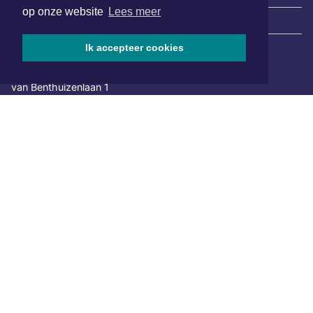
op onze website
Lees meer
|
Nieuws | Sport | Evenementen
Ik accepteer cookies
Hoofdvestiging:
van Benthuizenlaan 1
1701 BZ Heerhugowaard
072 8200 600
redactie@xyto.nl
www.xyto.nl
SOCIAL MEDIA
NIEUWSBRIEF AANMELDEN
Schrijf je in voor onze nieuwsbrief en krijg wekelijks een
samenvatting van alle gebeurtenissen uit jouw regio.