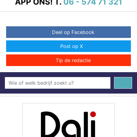
APP ONS!
T.
06 - 574 71 321
Deel op Facebook
Post op X
Tip de redactie