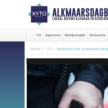
ALKMAARSDAGB
lokaal nieuws alkmaar en regio n
112
Algemeen
Bedrijvengids
Gemeente
Home
112
Verdachte met vuurwapen aangeh