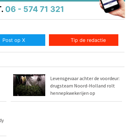
.
06 - 574 71 321
Post op X
Tip de redactie
Levensgevaar achter de voordeur:
drugsteam Noord-Holland rolt
hennepkwekerijen op
dy