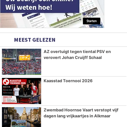
MEEST GELEZEN
AZ overtuigt tegen tiental PSV en
verovert Johan Cruijff Schaal
Kaasstad Toernooi 2026
Zwembad Hoornse Vaart verstopt vijf
dagen lang vrijkaartjes in Alkmaar