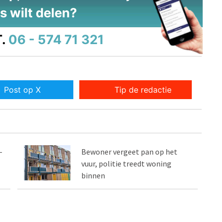
s wilt delen?
.
06 - 574 71 321
Post op X
Tip de redactie
-
Bewoner vergeet pan op het
vuur, politie treedt woning
binnen