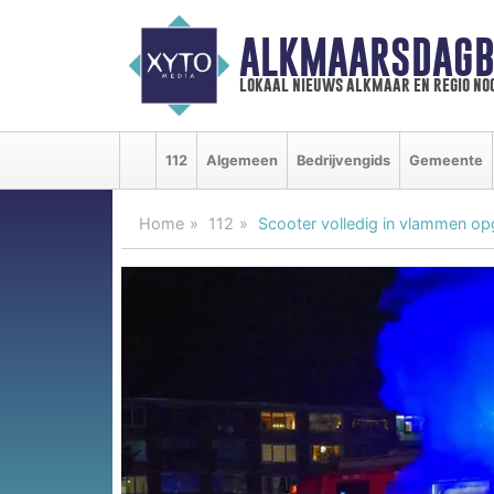
ALKMAARSDAGB
lokaal nieuws alkmaar en regio n
112
Algemeen
Bedrijvengids
Gemeente
Home
112
Scooter volledig in vlammen op