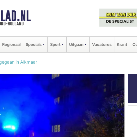
LAD.NL
oord-holland
Regionaal
Specials
Sport
Uitgaan
Vacatures
Krant
Co
gegaan in Alkmaar