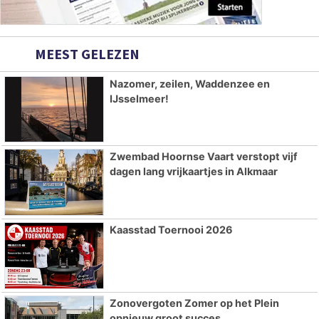
MEEST GELEZEN
Nazomer, zeilen, Waddenzee en
IJsselmeer!
Zwembad Hoornse Vaart verstopt vijf
dagen lang vrijkaartjes in Alkmaar
Kaasstad Toernooi 2026
Zonovergoten Zomer op het Plein
opnieuw groot succes