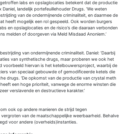
getroffen labs en opslaglocaties betekent dat de productie
 Daniel, landelijk portefeuillehouder Drugs. ‘We weten
rijding van de ondermijnende criminaliteit, en daarmee de
at heeft mogelijk een rol gespeeld. Ook worden burgers
bs en opslaglocaties en de risico’s die daaraan verbonden
j ons melden of doorgeven via Meld Misdaad Anoniem.’
strijding van ondermijnende criminaliteit. Daniel: ‘Daarbij
ocaties van synthetische drugs, maar proberen we ook het
 voorbeeld hiervan is het ketelbouwersproject, waarbij de
anciers van speciaal gebouwde of gemodificeerde ketels die
che drugs. ‘De opkomst van de productie van crystal meth
n heeft een hoge prioriteit, vanwege de enorme winsten die
er verslavende en destructieve karakter.’
n om ook op andere manieren de strijd tegen
het vergroten van de maatschappelijke weerbaarheid. Behalve
elegd voor andere (overheids)instanties.