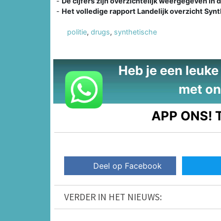
-
De cijfers zijn overzichtelijk weergegeven in 
-
Het volledige rapport Landelijk overzicht Syn
politie
,
drugs
,
synthetische
Heb je een leuke t
met on
APP ONS!
T
Deel op Facebook
VERDER IN HET NIEUWS: