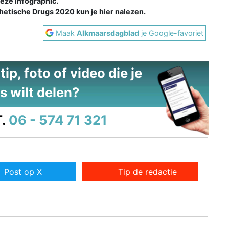
deze infographic.
thetische Drugs 2020 kun je hier nalezen.
Maak
Alkmaarsdagblad
je Google-favoriet
ip, foto of video die je
s wilt delen?
.
06 - 574 71 321
Post op X
Tip de redactie