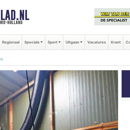
LAD.NL
oord-holland
Regionaal
Specials
Sport
Uitgaan
Vacatures
Krant
Co
bs