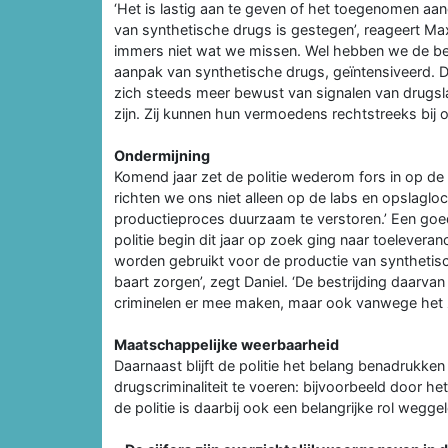
‘Het is lastig aan te geven of het toegenomen aan
van synthetische drugs is gestegen’, reageert Max
immers niet wat we missen. Wel hebben we de best
aanpak van synthetische drugs, geïntensiveerd. D
zich steeds meer bewust van signalen van drugsla
zijn. Zij kunnen hun vermoedens rechtstreeks bi
Ondermijning
Komend jaar zet de politie wederom fors in op de be
richten we ons niet alleen op de labs en opslagl
productieproces duurzaam te verstoren.’ Een goed
politie begin dit jaar op zoek ging naar toelever
worden gebruikt voor de productie van synthetis
baart zorgen’, zegt Daniel. ‘De bestrijding daarva
criminelen er mee maken, maar ook vanwege het ze
Maatschappelijke weerbaarheid
Daarnaast blijft de politie het belang benadrukke
drugscriminaliteit te voeren: bijvoorbeeld door 
de politie is daarbij ook een belangrijke rol wegg