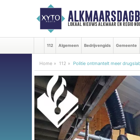
ALKMAARSDAGB
lokaal nieuws alkmaar en regio n
112
Algemeen
Bedrijvengids
Gemeente
Home
112
Politie ontmantelt meer drugsla