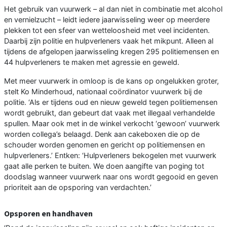
Het gebruik van vuurwerk – al dan niet in combinatie met alcohol
en vernielzucht – leidt iedere jaarwisseling weer op meerdere
plekken tot een sfeer van wetteloosheid met veel incidenten.
Daarbij zijn politie en hulpverleners vaak het mikpunt. Alleen al
tijdens de afgelopen jaarwisseling kregen 295 politiemensen en
44 hulpverleners te maken met agressie en geweld.
Met meer vuurwerk in omloop is de kans op ongelukken groter,
stelt Ko Minderhoud, nationaal coördinator vuurwerk bij de
politie. ‘Als er tijdens oud en nieuw geweld tegen politiemensen
wordt gebruikt, dan gebeurt dat vaak met illegaal verhandelde
spullen. Maar ook met in de winkel verkocht ‘gewoon’ vuurwerk
worden collega’s belaagd. Denk aan cakeboxen die op de
schouder worden genomen en gericht op politiemensen en
hulpverleners.’ Entken: ‘Hulpverleners bekogelen met vuurwerk
gaat alle perken te buiten. We doen aangifte van poging tot
doodslag wanneer vuurwerk naar ons wordt gegooid en geven
prioriteit aan de opsporing van verdachten.’
Opsporen en handhaven