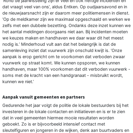
‘Rond de jaarwisseling zijn er veel en ook heftige incidenten en
dat vraagt veel van ons’, aldus Entken. Op oudjaarsavond en in
de nieuwjaarsnacht zijn er daarom meer politiemensen in dienst.
‘Op de meldkamer zijn we maximaal opgeschaald en werken we
zelfs met een dubbele bezetting. Ondanks deze inzet kunnen we
het aantal meldingen doorgaans niet aan. Bij incidenten moeten
we keuzes maken en handhaven we daar waar dit het meest
nodig is.’ Minderhoud vult aan dat het belangrijk is dat de
samenleving inziet dat vuurwerk zijn onschuld kwijt is. ‘Onze
aanpak is erop gericht om te voorkomen dat verboden zwaar
vuurwerk op straat komt. We kunnen opsporen, we kunnen
handhaven, maar 100% voorkomen dat dit verboden vuurwerk -
soms met de kracht van een handgranaat - misbruikt wordt,
kunnen we niet.’
Aanpak vanuit gemeenten en partners
Gedurende het jaar volgt de politie de lokale bestuurders bij het
investeren in de lokale contacten en initiatieven en is er te zien
dat in veel gemeenten hiermee mooie resultaten worden
geboekt. Zo is er bijvoorbeeld intensief contact met
sleutelfiguren en jongeren in de wijken, denk aan buurtvaders en