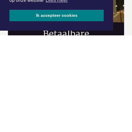
op onze website
Lees meer
Ik accepteer cookies
|
Nieuws | Sport | Evenementen
Hoofdvestiging:
van Benthuizenlaan 1
1701 BZ Heerhugowaard
072 8200 600