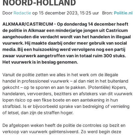
NOORD-HOLLAND
Door
Redactie
op
15 december 2023, 15:25 uur
Bron:
Politie.nl
ALKMAAR/CASTRICUM - Op donderdag 14 december heeft
de politie in Alkmaar een minderjarige jongen uit Castricum
aangehouden die verdacht wordt van het handelen in illegaal
vuurwerk. Hij maakte daarbij onder meer gebruik van social
media. Bij een huiszoeking werd vervolgens nog een partij
zwaar vuurwerk aangetroffen van in totaal ruim 300 stuks.
Het vuurwerk is in beslag genomen.
Vanuit de politie zetten we alles in het werk om de illegale
handel in professioneel vuurwerk – al dan niet in het buitenland
gekocht – op te sporen en aan te pakken. (Potentiële) Kopers,
handelaren, vervoerders, bezitters en afstekers van dit vuurwerk
lopen risico op een fikse boete en een aantekening in hun
strafblad. Is er bijvoorbeeld sprake van bedreiging of vernieling
of letsel, dan zijn de straffen hoger.
De afgelopen weken heeft de politie de controles op bezit en
verkoop van vuurwerk geïntensiveerd. Zo werd begin deze