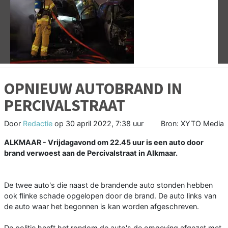
Vorige
V
OPNIEUW AUTOBRAND IN
PERCIVALSTRAAT
Door
Redactie
op
30 april 2022, 7:38 uur
Bron: XYTO Media
ALKMAAR - Vrijdagavond om 22.45 uur is een auto door
brand verwoest aan de Percivalstraat in Alkmaar.
De twee auto's die naast de brandende auto stonden hebben
ook flinke schade opgelopen door de brand. De auto links van
de auto waar het begonnen is kan worden afgeschreven.
De politie heeft het rondom de auto's de omgeving afgezet met