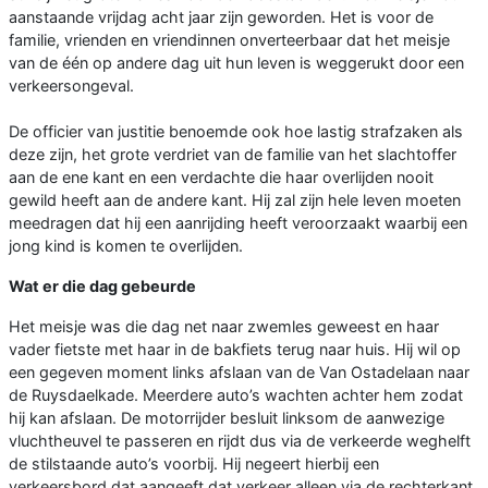
aanstaande vrijdag acht jaar zijn geworden. Het is voor de
familie, vrienden en vriendinnen onverteerbaar dat het meisje
van de één op andere dag uit hun leven is weggerukt door een
verkeersongeval.
De officier van justitie benoemde ook hoe lastig strafzaken als
deze zijn, het grote verdriet van de familie van het slachtoffer
aan de ene kant en een verdachte die haar overlijden nooit
gewild heeft aan de andere kant. Hij zal zijn hele leven moeten
meedragen dat hij een aanrijding heeft veroorzaakt waarbij een
jong kind is komen te overlijden.
Wat er die dag gebeurde
Het meisje was die dag net naar zwemles geweest en haar
vader fietste met haar in de bakfiets terug naar huis. Hij wil op
een gegeven moment links afslaan van de Van Ostadelaan naar
de Ruysdaelkade. Meerdere auto’s wachten achter hem zodat
hij kan afslaan. De motorrijder besluit linksom de aanwezige
vluchtheuvel te passeren en rijdt dus via de verkeerde weghelft
de stilstaande auto’s voorbij. Hij negeert hierbij een
verkeersbord dat aangeeft dat verkeer alleen via de rechterkant