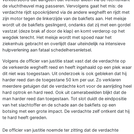
de vluchtheuvel mag passeren. Vervolgens gaat het mis: de
verdachte rijdt spookrijdend via de andere weghelft en rijdt met
zijn motor tegen de linkerzijde van de bakfiets aan. Het meisje
wordt uit de bakfiets geslingerd, ondanks dat zij met een gordel
vastzat (deze brak af door de klap) en komt verderop op het
wegdek terecht. Het meisje wordt met spoed naar het
ziekenhuis gebracht en overlijdt daar uiteindelijk na intensieve
hulpverlening aan fataal schedelhersenletsel.
Volgens de officier van justitie staat vast dat de verdachte op
de verkeerde weghelft reed en heeft ingehaald op een plek waar
dit niet was toegestaan. Uit onderzoek is ook gebleken dat hij
harder reed dan de toegestane 50 km per uur. Zo verklaren
meerdere getuigen dat de verdachte kort voor de aanrijding heel
hard optrok en hard reed. Ook uit camerabeelden blijkt dat de
man harder reed dan toegestaan. Tot slot duidt de eindpositie
van het slachtoffer en de schade aan de bakfiets op een
botsing met een grote impact. De verdachte zelf ontkent dat hij
te hard heeft gereden.
De officier van justitie noemde ter zitting dat de verdachte