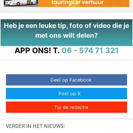
Heb je een leuke tip, foto of video die je
met ons wilt delen?
APP ONS!
T.
06 - 574 71 321
Deel op Facebook
Post op X
Tip de redactie
VERDER IN HET NIEUWS: