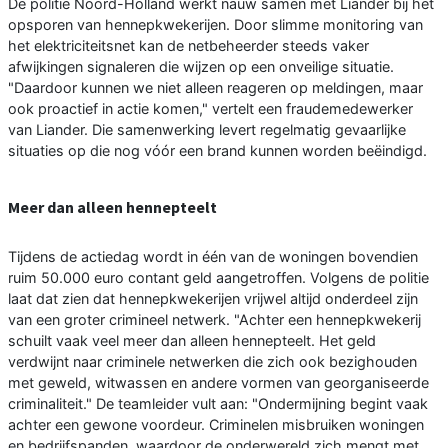
De politie Noord-Holland werkt nauw samen met Liander bij het
opsporen van hennepkwekerijen. Door slimme monitoring van
het elektriciteitsnet kan de netbeheerder steeds vaker
afwijkingen signaleren die wijzen op een onveilige situatie.
"Daardoor kunnen we niet alleen reageren op meldingen, maar
ook proactief in actie komen," vertelt een fraudemedewerker
van Liander. Die samenwerking levert regelmatig gevaarlijke
situaties op die nog vóór een brand kunnen worden beëindigd.
Meer dan alleen hennepteelt
Tijdens de actiedag wordt in één van de woningen bovendien
ruim 50.000 euro contant geld aangetroffen. Volgens de politie
laat dat zien dat hennepkwekerijen vrijwel altijd onderdeel zijn
van een groter crimineel netwerk. "Achter een hennepkwekerij
schuilt vaak veel meer dan alleen hennepteelt. Het geld
verdwijnt naar criminele netwerken die zich ook bezighouden
met geweld, witwassen en andere vormen van georganiseerde
criminaliteit." De teamleider vult aan: "Ondermijning begint vaak
achter een gewone voordeur. Criminelen misbruiken woningen
en bedrijfspanden, waardoor de onderwereld zich mengt met