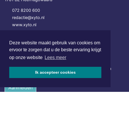
072 8200 600
redactie@xyto.nl
www.xyto.nl
SOCIAL MEDIA
Deze website maakt gebruik van cookies om
ervoor te zorgen dat u de beste ervaring krijgt
op onze website
Lees meer
NIEUWSBRIEF AANMELDEN
Schrijf je in voor onze nieuwsbrief en krijg wekelijks een
Ik accepteer cookies
samenvatting van alle gebeurtenissen uit jouw regio.
Aanmelden
ONLINE DAGBLADEN