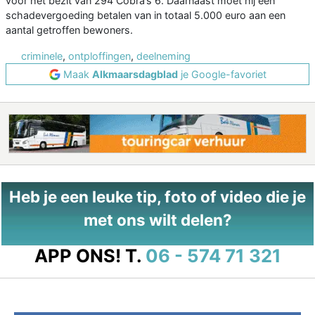
voor het bezit van 294 Cobra’s 6. Daarnaast moet hij een
schadevergoeding betalen van in totaal 5.000 euro aan een
aantal getroffen bewoners.
criminele
,
ontploffingen
,
deelneming
Maak
Alkmaarsdagblad
je Google-favoriet
Heb je een leuke tip, foto of video die je
met ons wilt delen?
APP ONS!
T.
06 - 574 71 321