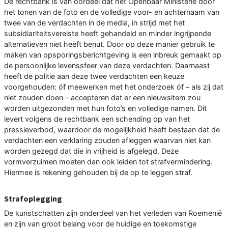
De rechtbank is van oordeel dat het Openbaar Ministerie door
het tonen van de foto en de volledige voor- en achternaam van
twee van de verdachten in de media, in strijd met het
subsidiariteitsvereiste heeft gehandeld en minder ingrijpende
alternatieven niet heeft benut. Door op deze manier gebruik te
maken van opsporingsberichtgeving is een inbreuk gemaakt op
de persoonlijke levenssfeer van deze verdachten. Daarnaast
heeft de politie aan deze twee verdachten een keuze
voorgehouden: óf meewerken met het onderzoek óf – als zij dat
niet zouden doen – accepteren dat er een nieuwsitem zou
worden uitgezonden met hun foto’s en volledige namen. Dit
levert volgens de rechtbank een schending op van het
pressieverbod, waardoor de mogelijkheid heeft bestaan dat de
verdachten een verklaring zouden afleggen waarvan niet kan
worden gezegd dat die in vrijheid is afgelegd. Deze
vormverzuimen moeten dan ook leiden tot strafvermindering.
Hiermee is rekening gehouden bij de op te leggen straf.
Strafoplegging
De kunstschatten zijn onderdeel van het verleden van Roemenië
en zijn van groot belang voor de huidige en toekomstige