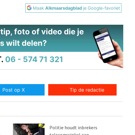
Maak
Alkmaarsdagblad
je Google-favoriet
ip, foto of video die je
s wilt delen?
.
06 - 574 71 321
Post op X
Tip de redactie
Politie houdt inbrekers
l
telecomwinkel aan