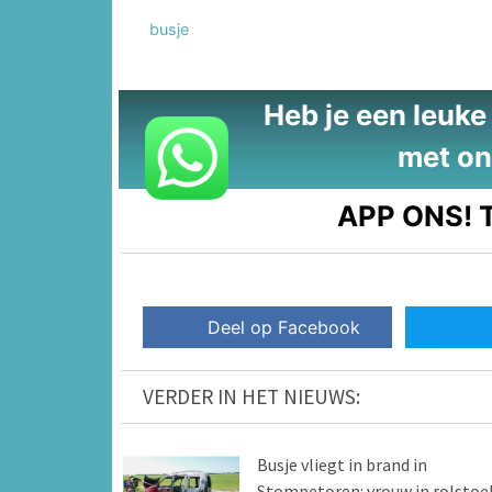
busje
Heb je een leuke t
met on
APP ONS!
T
Deel op Facebook
VERDER IN HET NIEUWS:
Busje vliegt in brand in
Stompetoren: vrouw in rolstoe