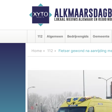
ALKMAARSDAGB
lokaal nieuws alkmaar en regio n
112
Algemeen
Bedrijvengids
Gemeente
Home
112
Fietser gewond na aanrijding me