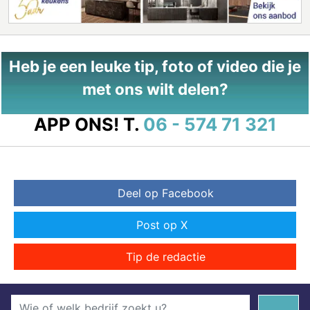
Heb je een leuke tip, foto of video die je
met ons wilt delen?
APP ONS!
T.
06 - 574 71 321
Deel op Facebook
Post op X
Tip de redactie