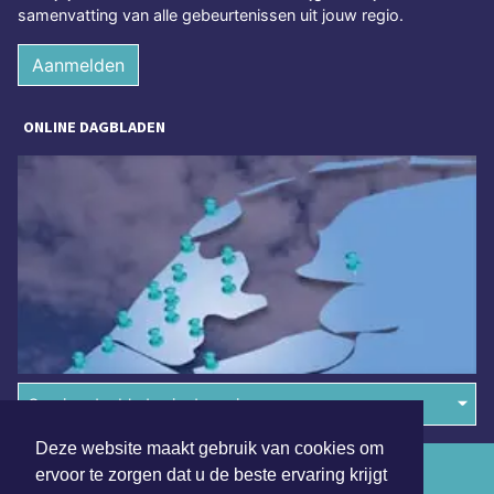
samenvatting van alle gebeurtenissen uit jouw regio.
Aanmelden
ONLINE DAGBLADEN
Overige dagbladen in de regio
Deze website maakt gebruik van cookies om
Algemene voorwaarden
ervoor te zorgen dat u de beste ervaring krijgt