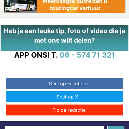
Heb je een leuke tip, foto of video die je
met ons wilt delen?
APP ONS!
T.
06 - 574 71 321
Deel op Facebook
Post op X
Tip de redactie