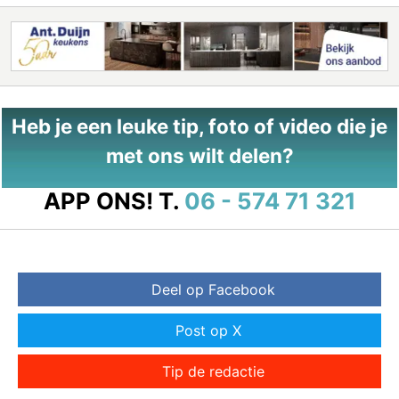
Heb je een leuke tip, foto of video die je
met ons wilt delen?
APP ONS!
T.
06 - 574 71 321
Deel op Facebook
Post op X
Tip de redactie