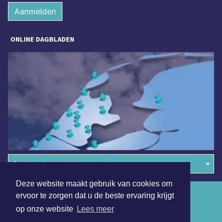
Aanmelden
ONLINE DAGBLADEN
Overige dagbladen in de regio
Deze website maakt gebruik van cookies om
Algemene voorwaarden
ervoor te zorgen dat u de beste ervaring krijgt
op onze website
Lees meer
Disclaimer