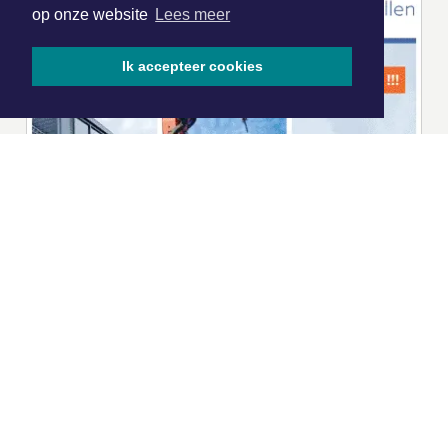
op onze website
Lees meer
Ik accepteer cookies
|
Nieuws | Sport | Evenementen
Hoofdvestiging:
van Benthuizenlaan 1
1701 BZ Heerhugowaard