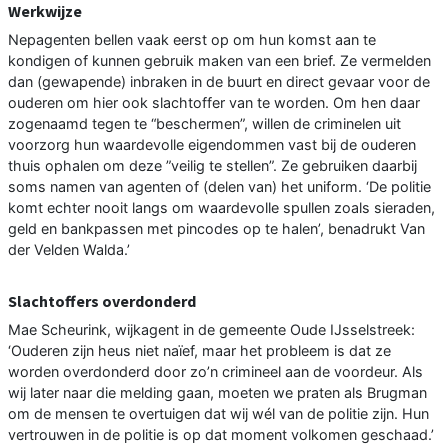
Werkwijze
Nepagenten bellen vaak eerst op om hun komst aan te
kondigen of kunnen gebruik maken van een brief. Ze vermelden
dan (gewapende) inbraken in de buurt en direct gevaar voor de
ouderen om hier ook slachtoffer van te worden. Om hen daar
zogenaamd tegen te “beschermen”, willen de criminelen uit
voorzorg hun waardevolle eigendommen vast bij de ouderen
thuis ophalen om deze ”veilig te stellen”. Ze gebruiken daarbij
soms namen van agenten of (delen van) het uniform. ‘De politie
komt echter nooit langs om waardevolle spullen zoals sieraden,
geld en bankpassen met pincodes op te halen’, benadrukt Van
der Velden Walda.’
Slachtoffers overdonderd
Mae Scheurink, wijkagent in de gemeente Oude IJsselstreek:
‘Ouderen zijn heus niet naïef, maar het probleem is dat ze
worden overdonderd door zo’n crimineel aan de voordeur. Als
wij later naar die melding gaan, moeten we praten als Brugman
om de mensen te overtuigen dat wij wél van de politie zijn. Hun
vertrouwen in de politie is op dat moment volkomen geschaad.’