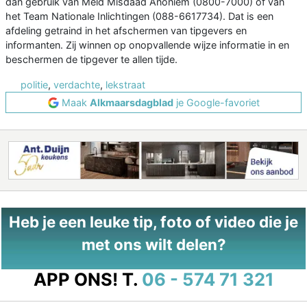
dan gebruik van Meld Misdaad Anoniem (0800-7000) of van
het Team Nationale Inlichtingen (088-6617734). Dat is een
afdeling getraind in het afschermen van tipgevers en
informanten. Zij winnen op onopvallende wijze informatie in en
beschermen de tipgever te allen tijde.
politie
,
verdachte
,
lekstraat
Maak
Alkmaarsdagblad
je Google-favoriet
Heb je een leuke tip, foto of video die je
met ons wilt delen?
APP ONS!
T.
06 - 574 71 321