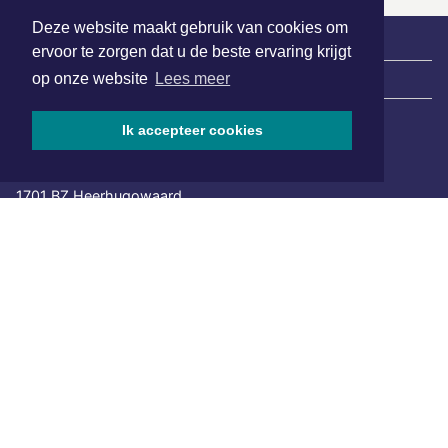
Deze website maakt gebruik van cookies om
ervoor te zorgen dat u de beste ervaring krijgt
op onze website
Lees meer
|
Nieuws | Sport | Evenementen
Ik accepteer cookies
Hoofdvestiging:
van Benthuizenlaan 1
1701 BZ Heerhugowaard
072 8200 600
redactie@xyto.nl
www.xyto.nl
SOCIAL MEDIA
NIEUWSBRIEF AANMELDEN
Schrijf je in voor onze nieuwsbrief en krijg wekelijks een