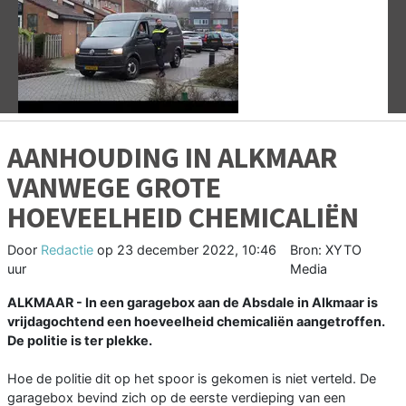
Vorige
V
AANHOUDING IN ALKMAAR
VANWEGE GROTE
HOEVEELHEID CHEMICALIËN
Door
Redactie
op
23 december 2022, 10:46
Bron: XYTO
uur
Media
ALKMAAR - In een garagebox aan de Absdale in Alkmaar is
vrijdagochtend een hoeveelheid chemicaliën aangetroffen.
De politie is ter plekke.
Hoe de politie dit op het spoor is gekomen is niet verteld. De
garagebox bevind zich op de eerste verdieping van een